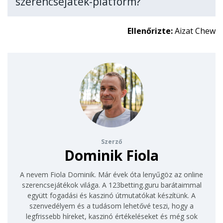
szerencsejáték-platform?
kérdését a
suporte@dafabet.com
címre.
kényelmének érdekében, beleértve a
Skrillt, a
Netellert
és számos kriptovaluta opciót, mint
például a
Bitcoin, a Tether, az USDC, az
Ellenőrizte:
Aizat Chew
Igen, a Dafabet egy biztonságos és
Ethereum és a DAI
.
megbízható online szerencsejáték-platform.
2004 óta működik, és különböző joghatósági
engedéllyel és szabályozással rendelkezik,
beleértve a curacaói szabályokat és
engedélyeket a fogadások és szerencsejátékok
működtetésére.
Szerző
Dominik Fiola
A nevem Fiola Dominik. Már évek óta lenyűgöz az online
szerencsejátékok világa. A 123betting.guru barátaimmal
együtt fogadási és kaszinó útmutatókat készítünk. A
szenvedélyem és a tudásom lehetővé teszi, hogy a
legfrissebb híreket, kaszinó értékeléseket és még sok