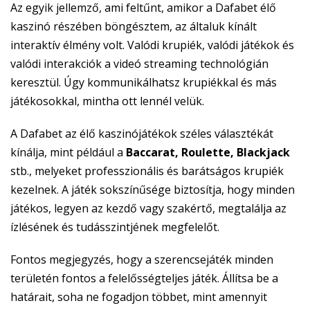
Az egyik jellemző, ami feltűnt, amikor a Dafabet élő
kaszinó részében böngésztem, az általuk kínált
interaktív élmény volt. Valódi krupiék, valódi játékok és
valódi interakciók a videó streaming technológián
keresztül. Úgy kommunikálhatsz krupiékkal és más
játékosokkal, mintha ott lennél velük.
A Dafabet az élő kaszinójátékok széles választékát
kínálja, mint például a
Baccarat, Roulette, Blackjack
stb., melyeket professzionális és barátságos krupiék
kezelnek. A játék sokszínűsége biztosítja, hogy minden
játékos, legyen az kezdő vagy szakértő, megtalálja az
ízlésének és tudásszintjének megfelelőt.
Fontos megjegyzés, hogy a szerencsejáték minden
területén fontos a felelősségteljes játék. Állítsa be a
határait, soha ne fogadjon többet, mint amennyit