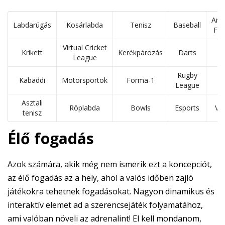
Ame
Labdarúgás
Kosárlabda
Tenisz
Baseball
Foo
Virtual Cricket
Krikett
Kerékpározás
Darts
Fu
League
Rugby
Ru
Kabaddi
Motorsportok
Forma-1
League
Un
Asztali
Röplabda
Bowls
Esports
Vir
tenisz
Élő fogadás
Azok számára, akik még nem ismerik ezt a koncepciót,
az élő fogadás az a hely, ahol a valós időben zajló
játékokra tehetnek fogadásokat. Nagyon dinamikus és
interaktív elemet ad a szerencsejáték folyamatához,
ami valóban növeli az adrenalint! El kell mondanom,