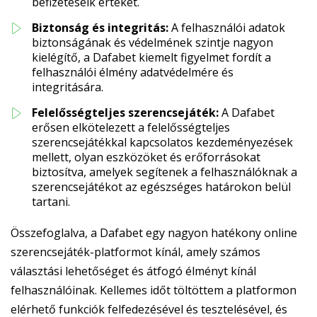
befizetéseik értékét.
Biztonság és integritás:
A felhasználói adatok
biztonságának és védelmének szintje nagyon
kielégítő, a Dafabet kiemelt figyelmet fordít a
felhasználói élmény adatvédelmére és
integritására.
Felelősségteljes szerencsejáték:
A Dafabet
erősen elkötelezett a felelősségteljes
szerencsejátékkal kapcsolatos kezdeményezések
mellett, olyan eszközöket és erőforrásokat
biztosítva, amelyek segítenek a felhasználóknak a
szerencsejátékot az egészséges határokon belül
tartani.
Összefoglalva, a Dafabet egy nagyon hatékony online
szerencsejáték-platformot kínál, amely számos
választási lehetőséget és átfogó élményt kínál
felhasználóinak. Kellemes időt töltöttem a platformon
elérhető funkciók felfedezésével és tesztelésével, és