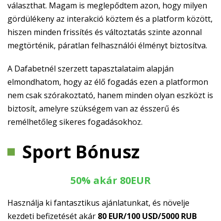
választhat. Magam is meglepődtem azon, hogy milyen
gördülékeny az interakció köztem és a platform között,
hiszen minden frissítés és változtatás szinte azonnal
megtörténik, páratlan felhasználói élményt biztosítva.
A Dafabetnél szerzett tapasztalataim alapján
elmondhatom, hogy az élő fogadás ezen a platformon
nem csak szórakoztató, hanem minden olyan eszközt is
biztosít, amelyre szükségem van az ésszerű és
remélhetőleg sikeres fogadásokhoz.
Sport Bónusz
50% akár 80EUR
Használja ki fantasztikus ajánlatunkat, és növelje
kezdeti befizetését akár
80 EUR/100 USD/5000 RUB