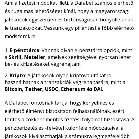
Ami a fizetési módokat illeti, a Dafabet számos elérhető
és rugalmas lehetőséget kínál, hogy a magyarországi
játékosok egyszerűen és biztonságosan bonyolítsanak
le tranzakciókat. Vessünk egy pillantást a főbb elérhető
módszerekre:
E-pénztárca
: Vannak olyan e-pénztárca opciók, mint
a
Skrill, Neteller
, amelyek segítségével gyorsan lehet
be- és kifizetéseket végrehajtani.
Kripto
: A játékosok olyan kriptovalutákat is
használhatnak a tranzakciók végrehajtására, mint a
Bitcoin, Tether, USDC, Ethereum és DAI
.
A Dafabet fontosnak tartja, hogy kényelmes és
elérhető élményt biztosítson felhasználóinak, ezért
fontos a zökkenőmentes fizetési folyamat biztosítása. A
pénzbefizetés és -felvétel különféle módozataival a
játékosok kiválaszthatják a számukra legmegfelelőbb