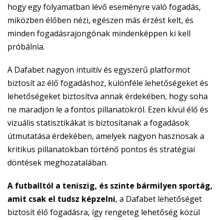
hogy egy folyamatban lévő eseményre való fogadás,
miközben élőben nézi, egészen más érzést kelt, és
minden fogadásrajongónak mindenképpen ki kell
próbálnia.
A Dafabet nagyon intuitív és egyszerű platformot
biztosít az élő fogadáshoz, különféle lehetőségeket és
lehetőségeket biztosítva annak érdekében, hogy soha
ne maradjon le a fontos pillanatokról. Ezen kívül élő és
vizuális statisztikákat is biztosítanak a fogadások
útmutatása érdekében, amelyek nagyon hasznosak a
kritikus pillanatokban történő pontos és stratégiai
döntések meghozatalában.
A futballtól a teniszig, és szinte bármilyen sportág,
amit csak el tudsz képzelni
, a Dafabet lehetőséget
biztosít élő fogadásra, így rengeteg lehetőség közül