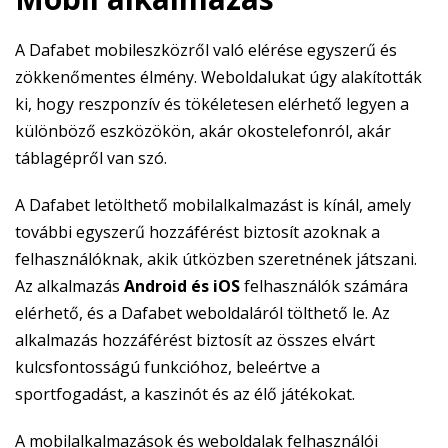
A Dafabet mobileszközről való elérése egyszerű és
zökkenőmentes élmény. Weboldalukat úgy alakították
ki, hogy reszponzív és tökéletesen elérhető legyen a
különböző eszközökön, akár okostelefonról, akár
táblagépről van szó.
A Dafabet letölthető mobilalkalmazást is kínál, amely
további egyszerű hozzáférést biztosít azoknak a
felhasználóknak, akik útközben szeretnének játszani.
Az alkalmazás
Android és iOS
felhasználók számára
elérhető, és a Dafabet weboldaláról tölthető le. Az
alkalmazás hozzáférést biztosít az összes elvárt
kulcsfontosságú funkcióhoz, beleértve a
sportfogadást, a kaszinót és az élő játékokat.
A mobilalkalmazások és weboldalak felhasználói