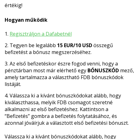
értékig!
Hogyan működik
Regisztráljon a Dafabetnél
Tegyen be legalább
15 EUR/10 USD
összegű
befizetést a bónusz megszerzéséhez.
Az első befizetéskor észre fogod venni, hogy a
pénztárban most már elérhető egy
BÓNUSZKÓD
mező,
amely tartalmazza a választható FDB bónuszkódok
listáját.
Válassza ki a kívánt bónuszkódokat alább, hogy
kiválaszthassa, melyik FDB csomagot szeretné
alkalmazni az első befizetéshez. Kattintson a
“Befizetés” gombra a befizetés folytatásához, és
azonnal jóváírjuk a választott első befizetési bónuszt.
Válassza ki a kívánt bónuszkódokat alább, hogy