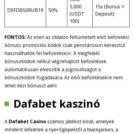
5,000
15x (Bonus +
DSFDB50RUB19
50%
(USDT
Deposit)
100)
FONTOS:
Az ezen az oldalon feltüntetett első befizetési
bónusz promóciós kódok csak pénztároson keresztül
használhatók fel befizetéskor. A megfelelő
bónuszkódok nélkül végrehajtott befizetések
automatikusan elveszítik a jogosultságot a
bónuszkódok fogadására. Az első befizetésekre nem
lehet kézi bónuszt adni.
Dafabet kaszinó
A
Dafabet Casino
számos játékot kínál, amelyek
mindent lefednek a nyerőgépektől a blackjacken, a