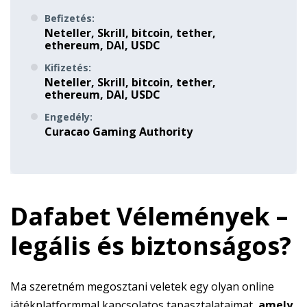
Befizetés:
Neteller, Skrill, bitcoin, tether,
ethereum, DAI, USDC
Kifizetés:
Neteller, Skrill, bitcoin, tether,
ethereum, DAI, USDC
Engedély:
Curacao Gaming Authority
Mobil fogadás:
Igen
Élő sportfogadás:
Igen
Dafabet Vélemények –
Élő kaszinó:
legális és biztonságos?
Igen
Ma szeretném megosztani veletek egy olyan online
játékplatformmal kapcsolatos tapasztalataimat,
amely