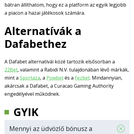
bátran állíthatom, hogy ez a platform az egyik legjobb
a piacon a hazai játékosok számára.
Alternatívák a
Dafabethez
A Dafabet alternatívái közé tartozik elsősorban a
22Bet
, valamint a Rabidi N.V. tulajdonában lévő márkák,
mint a
Sportaza
, a
Powbet
és a
Fezbet
. Mindannyian,
akárcsak a Dafabet, a Curacao Gaming Authority
engedélyével működnek.
GYIK
Mennyi az üdvözlő bónusz a