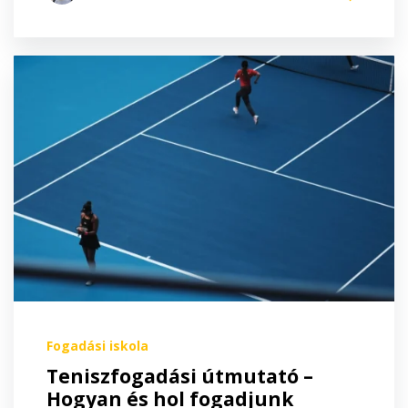
Fogadási iskola
Teniszfogadási útmutató –
Hogyan és hol fogadjunk