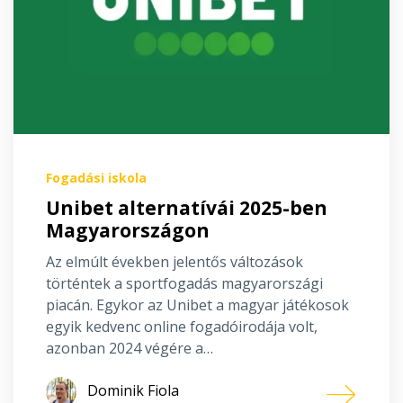
Fogadási iskola
Unibet alternatívái 2025-ben
Magyarországon
Az elmúlt években jelentős változások
történtek a sportfogadás magyarországi
piacán. Egykor az Unibet a magyar játékosok
egyik kedvenc online fogadóirodája volt,
azonban 2024 végére a…
Dominik Fiola