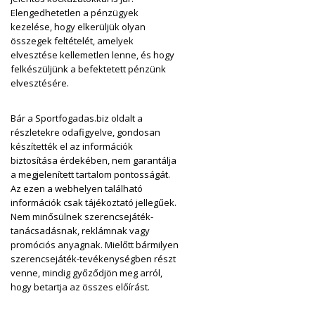
Elengedhetetlen a pénzügyek
kezelése, hogy elkerüljük olyan
összegek feltételét, amelyek
elvesztése kellemetlen lenne, és hogy
felkészüljünk a befektetett pénzünk
elvesztésére.
Bár a Sportfogadas.biz oldalt a
részletekre odafigyelve, gondosan
készítették el az információk
biztosítása érdekében, nem garantálja
a megjelenített tartalom pontosságát.
Az ezen a webhelyen található
információk csak tájékoztató jellegűek.
Nem minősülnek szerencsejáték-
tanácsadásnak, reklámnak vagy
promóciós anyagnak. Mielőtt bármilyen
szerencsejáték-tevékenységben részt
venne, mindig győződjön meg arról,
hogy betartja az összes előírást.