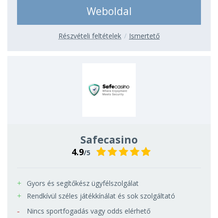
Weboldal
Részvételi feltételek
Ismertető
Safecasino
4.9
/5
Gyors és segítőkész ügyfélszolgálat
Rendkívül széles játékkínálat és sok szolgáltató
Nincs sportfogadás vagy odds elérhető