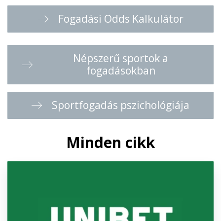
Fogadási Odds Kalkulátor
Népszerű sportok a
fogadásokban
Sportfogadás pszichológiája
Minden cikk