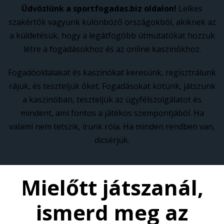
Üdvözlünk a sportfogadas.biz oldalon!
Lelkes
szakértők vagyunk különböző országokból, akiknek az
a küldetésük, hogy a legátfogóbb útmutatókat hozzuk
létre a fogadásokhoz és az online kaszinókhoz.
Fogadóoldalakat és kaszinókat keresünk, regisztrálunk
rájuk, és teszteljük őket. Fogadásokat kötünk, játszunk
a kaszinóban, teszteljük az ügyfélszolgálatot és
mindent, ami fontos a játékos szempontjából. Ha
valami nem tetszik, írunk róla. Ha minden rendben van,
dicsérjük.
Mielőtt játszanál,
ismerd meg az