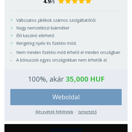
4.9
/5
Változatos játékok számos szolgáltatótól.
Nagy nemzetközi bukméker
Élő kaszinó elérhető
Rengeteg nyelv és fizetési mód.
Nem minden fizetési mód érhető el minden országban
A bónuszok egyes országokban nem érhetők el.
100%, akár
35,000 HUF
Weboldal
Részvételi feltételek
Ismertető