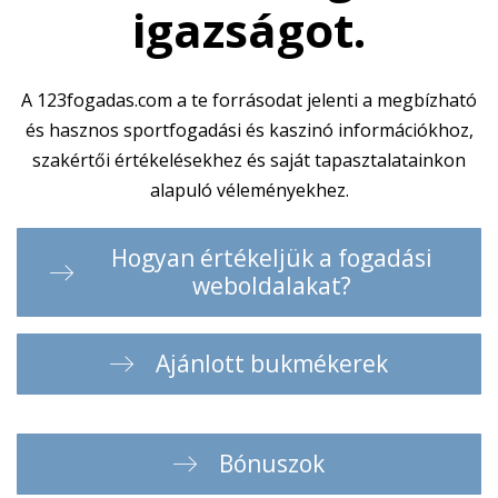
igazságot.
A 123fogadas.com a te forrásodat jelenti a megbízható
és hasznos sportfogadási és kaszinó információkhoz,
szakértői értékelésekhez és saját tapasztalatainkon
alapuló véleményekhez.
Hogyan értékeljük a fogadási
weboldalakat?
Ajánlott bukmékerek
Bónuszok