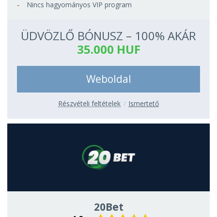
Nincs hagyományos VIP program
ÜDVÖZLŐ BÓNUSZ – 100% AKÁR
35.000 HUF
Weboldal
Részvételi feltételek
Ismertető
20Bet