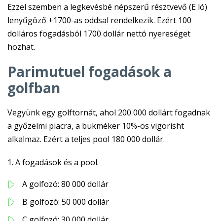
Ezzel szemben a legkevésbé népszerű résztvevő (E ló)
lenyűgöző +1700-as oddsal rendelkezik. Ezért 100
dolláros fogadásból 1700 dollár nettó nyereséget
hozhat.
Parimutuel fogadások a
golfban
Vegyünk egy golftornát, ahol 200 000 dollárt fogadnak
a győzelmi piacra, a bukméker 10%-os vigorisht
alkalmaz. Ezért a teljes pool 180 000 dollár.
1. A fogadások és a pool.
A golfozó: 80 000 dollár
B golfozó: 50 000 dollár
C golfozó: 30 000 dollár