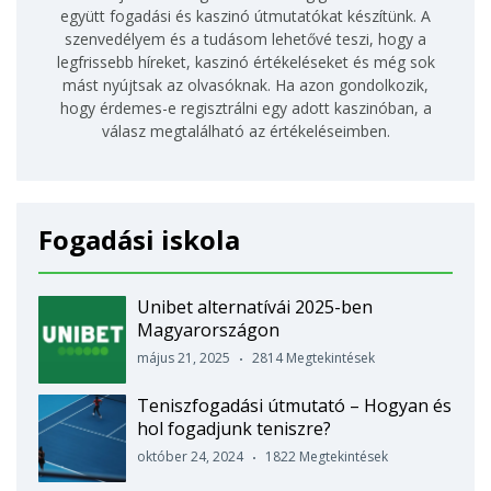
együtt fogadási és kaszinó útmutatókat készítünk. A
szenvedélyem és a tudásom lehetővé teszi, hogy a
legfrissebb híreket, kaszinó értékeléseket és még sok
mást nyújtsak az olvasóknak. Ha azon gondolkozik,
hogy érdemes-e regisztrálni egy adott kaszinóban, a
válasz megtalálható az értékeléseimben.
Fogadási iskola
Unibet alternatívái 2025-ben
Magyarországon
május 21, 2025
2814 Megtekintések
Teniszfogadási útmutató – Hogyan és
hol fogadjunk teniszre?
október 24, 2024
1822 Megtekintések