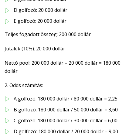
D golfozó: 20 000 dollár
E golfozó: 20 000 dollár
Teljes fogadott összeg: 200 000 dollár
Jutalék (10%): 20 000 dollár
Nettó pool: 200 000 dollár – 20 000 dollár = 180 000
dollár
2. Odds számítás:
A golfozó: 180 000 dollár / 80 000 dollár = 2,25
B golfozó: 180 000 dollár / 50 000 dollár = 3,60
C golfozó: 180 000 dollár / 30 000 dollár = 6,00
D golfozó: 180 000 dollár / 20 000 dollár = 9,00