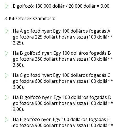
E golfozó: 180 000 dollár / 20 000 dollár = 9,00
3. Kifizetések számítása:
Ha A golfozó nyer: Egy 100 dolláros fogadás A
golfozóra 225 dollárt hozna vissza (100 dollár *
2,25).
Ha B golfozó nyer: Egy 100 dolláros fogadás B
golfozóra 360 dollárt hozna vissza (100 dollár *
3,60).
Ha C golfozó nyer: Egy 100 dolláros fogadás C
golfozóra 600 dollárt hozna vissza (100 dollár *
6,00).
Ha D golfozó nyer: Egy 100 dolláros fogadás D
golfozóra 900 dollárt hozna vissza (100 dollár *
9,00).
Ha E golfozó nyer: Egy 100 dolláros fogadás E
golfozóra 900 dollárt hozna vissza (100 dollár *