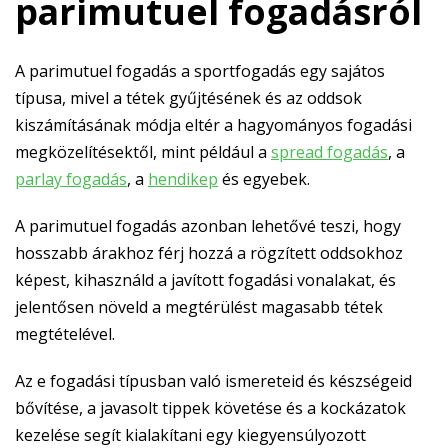
parimutuel fogadásról
A parimutuel fogadás a sportfogadás egy sajátos
típusa, mivel a tétek gyűjtésének és az oddsok
kiszámításának módja eltér a hagyományos fogadási
megközelítésektől, mint például a
spread fogadás
, a
parlay fogadás
, a
hendikep
és egyebek.
A parimutuel fogadás azonban lehetővé teszi, hogy
hosszabb árakhoz férj hozzá a rögzített oddsokhoz
képest, kihasználd a javított fogadási vonalakat, és
jelentősen növeld a megtérülést magasabb tétek
megtételével.
Az e fogadási típusban való ismereteid és készségeid
bővítése, a javasolt tippek követése és a kockázatok
kezelése segít kialakítani egy kiegyensúlyozott