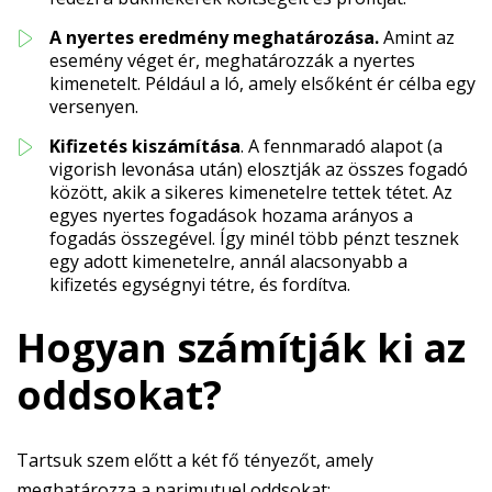
A nyertes eredmény meghatározása.
Amint az
esemény véget ér, meghatározzák a nyertes
kimenetelt. Például a ló, amely elsőként ér célba egy
versenyen.
Kifizetés kiszámítása
. A fennmaradó alapot (a
vigorish levonása után) elosztják az összes fogadó
között, akik a sikeres kimenetelre tettek tétet. Az
egyes nyertes fogadások hozama arányos a
fogadás összegével. Így minél több pénzt tesznek
egy adott kimenetelre, annál alacsonyabb a
kifizetés egységnyi tétre, és fordítva.
Hogyan számítják ki az
oddsokat?
Tartsuk szem előtt a két fő tényezőt, amely
meghatározza a parimutuel oddsokat: