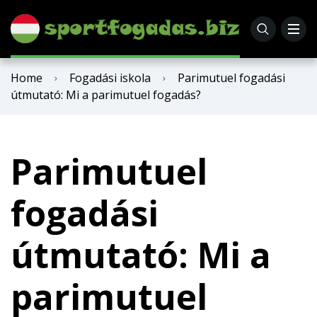
Home
Fogadási iskola
Parimutuel fogadási
útmutató: Mi a parimutuel fogadás?
Parimutuel
fogadási
útmutató: Mi a
parimutuel