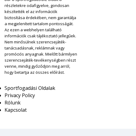
részletekre odafigyelve, gondosan
készítették el az információk
biztosítása érdekében, nem garantálja
a megjelenített tartalom pontosságát.
Az ezen a webhelyen található
információk csak tájékoztató jellegűek.
Nem minősülnek szerencsejáték-
tanácsadásnak, reklámnak vagy
promóciós anyagnak. Mielőtt bármilyen
szerencsejáték-tevékenységben részt
venne, mindig győződjön meg arról,
hogy betartja az összes előírást.
Sportfogadási Oldalak
Privacy Policy
Rólunk
Kapcsolat