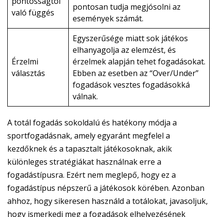
pontosságtól
pontosan tudja megjósolni az
való függés
események számát.
Egyszerűsége miatt sok játékos
elhanyagolja az elemzést, és
Érzelmi
érzelmek alapján tehet fogadásokat.
választás
Ebben az esetben az “Over/Under”
fogadások vesztes fogadásokká
válnak.
A totál fogadás sokoldalú és hatékony módja a
sportfogadásnak, amely egyaránt megfelel a
kezdőknek és a tapasztalt játékosoknak, akik
különleges stratégiákat használnak erre a
fogadástípusra. Ezért nem meglepő, hogy ez a
fogadástípus népszerű a játékosok körében. Azonban
ahhoz, hogy sikeresen használd a totálokat, javasoljuk,
hogy ismerkedj meg a fogadások elhelyezésének