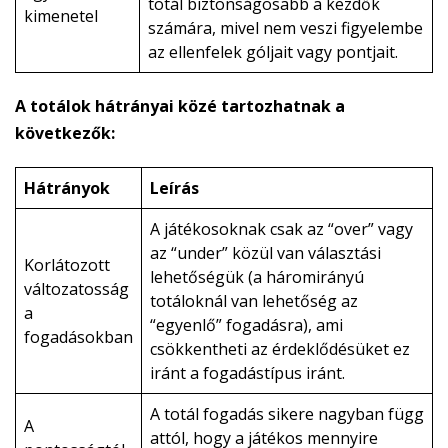
totál biztonságosabb a kezdők
kimenetel
számára, mivel nem veszi figyelembe
az ellenfelek góljait vagy pontjait.
A totálok hátrányai közé tartozhatnak a
következők:
Hátrányok
Leírás
A játékosoknak csak az “over” vagy
az “under” közül van választási
Korlátozott
lehetőségük (a háromirányú
változatosság
totáloknál van lehetőség az
a
“egyenlő” fogadásra), ami
fogadásokban
csökkentheti az érdeklődésüket ez
iránt a fogadástípus iránt.
A totál fogadás sikere nagyban függ
A
attól, hogy a játékos mennyire