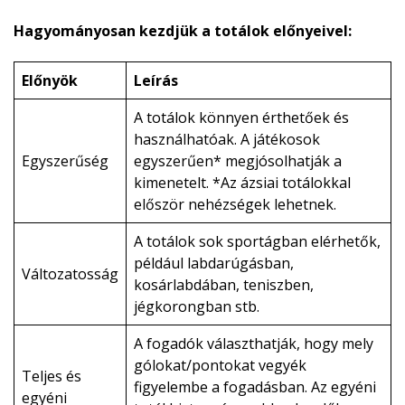
Hagyományosan kezdjük a totálok előnyeivel:
Előnyök
Leírás
A totálok könnyen érthetőek és
használhatóak. A játékosok
Egyszerűség
egyszerűen* megjósolhatják a
kimenetelt. *Az ázsiai totálokkal
először nehézségek lehetnek.
A totálok sok sportágban elérhetők,
például labdarúgásban,
Változatosság
kosárlabdában,
teniszben
,
jégkorongban stb.
A fogadók választhatják, hogy mely
gólokat/pontokat vegyék
Teljes és
figyelembe a fogadásban. Az egyéni
egyéni