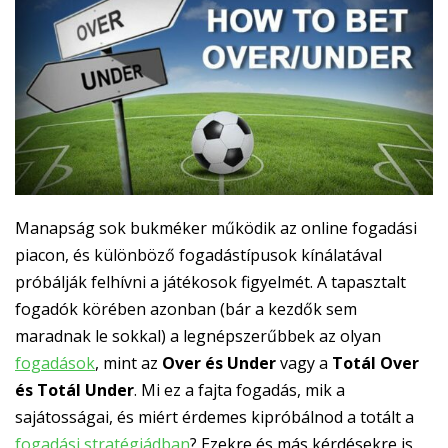
Manapság sok bukméker működik az online fogadási
piacon, és különböző fogadástípusok kínálatával
próbálják felhívni a játékosok figyelmét. A tapasztalt
fogadók körében azonban (bár a kezdők sem
maradnak le sokkal) a legnépszerűbbek az olyan
fogadások
, mint az
Over és Under
vagy a
Totál Over
és Totál Under
. Mi ez a fajta fogadás, mik a
sajátosságai, és miért érdemes kipróbálnod a totált a
fogadási stratégiádban
? Ezekre és más kérdésekre is