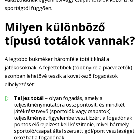
sportágtól függően.
Milyen különböző
típusú totálok vannak?
A legtöbb bukméker háromféle totált kínál a
játékosoknak. A fejlettebbek (többnyire a piacvezetők)
azonban lehetővé teszik a következő fogadások
elhelyezését:
Teljes totál
– olyan fogadás, amely a
teljesítménymutatóra összpontosít, és mindkét
játékrésztvevő (sportolók vagy csapatok)
teljesítményét figyelembe veszi. Ezért a fogadónak
pontos előrejelzést kell készítenie, mivel bármely
sportoló/csapat által szerzett gól/pont veszteséget
okozhat a fogadónak.