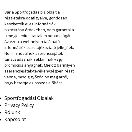
Bár a Sportfogadas.biz oldalt a
részletekre odafigyelve, gondosan
készítették el az információk
biztosítása érdekében, nem garantálja
a megjelenített tartalom pontosságát.
Az ezen a webhelyen található
információk csak tájékoztató jellegűek.
Nem minősülnek szerencsejáték-
tanácsadásnak, reklámnak vagy
promóciós anyagnak. Mielőtt bármilyen
szerencsejáték-tevékenységben részt
venne, mindig győződjön meg arról,
hogy betartja az összes előírást.
Sportfogadási Oldalak
Privacy Policy
Rólunk
Kapcsolat