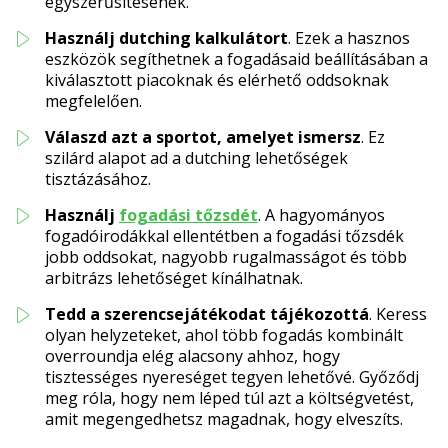
egyszerűsítésének.
Használj dutching kalkulátort
. Ezek a hasznos
eszközök segíthetnek a fogadásaid beállításában a
kiválasztott piacoknak és elérhető oddsoknak
megfelelően.
Válaszd azt a sportot, amelyet ismersz
. Ez
szilárd alapot ad a dutching lehetőségek
tisztázásához.
Használj
fogadási tőzsdét
. A hagyományos
fogadóirodákkal ellentétben a fogadási tőzsdék
jobb oddsokat, nagyobb rugalmasságot és több
arbitrázs lehetőséget kínálhatnak.
Tedd a
szerencsejátékodat
tájékozottá
. Keress
olyan helyzeteket, ahol több fogadás kombinált
overroundja elég alacsony ahhoz, hogy
tisztességes nyereséget tegyen lehetővé. Győződj
meg róla, hogy nem léped túl azt a költségvetést,
amit megengedhetsz magadnak, hogy elveszíts.