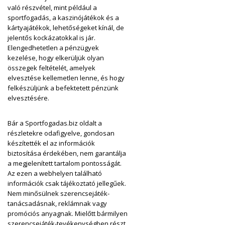
való részvétel, mint például a
sportfogadás, a kaszinójátékok és a
kártyajátékok, lehetőségeket kínál, de
jelentős kockázatokkal is jár.
Elengedhetetlen a pénzügyek
kezelése, hogy elkerüljük olyan
összegek feltételét, amelyek
elvesztése kellemetlen lenne, és hogy
felkészüljünk a befektetett pénzünk
elvesztésére.
Bár a Sportfogadas.biz oldalt a
részletekre odafigyelve, gondosan
készítették el az információk
biztosítása érdekében, nem garantálja
a megjelenített tartalom pontosságát.
Az ezen a webhelyen található
információk csak tájékoztató jellegűek.
Nem minősülnek szerencsejáték-
tanácsadásnak, reklámnak vagy
promóciós anyagnak. Mielőtt bármilyen
szerencsejáték-tevékenységben részt