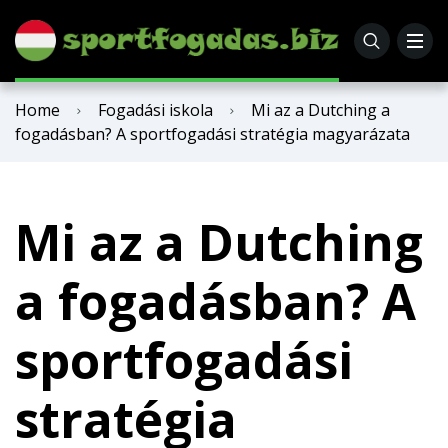
Home
Fogadási iskola
Mi az a Dutching a
fogadásban? A sportfogadási stratégia magyarázata
Mi az a Dutching
a fogadásban? A
sportfogadási
stratégia