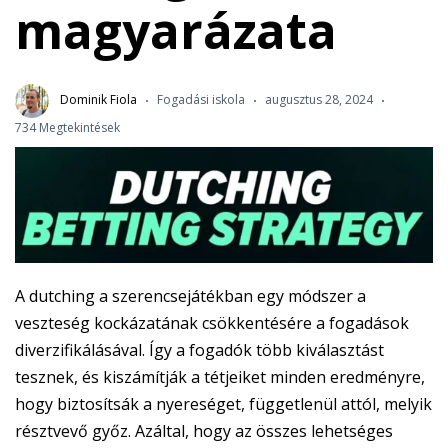
magyarázata
Dominik Fiola
Fogadási iskola
augusztus 28, 2024
734 Megtekintések
A dutching a szerencsejátékban egy módszer a
veszteség kockázatának csökkentésére a fogadások
diverzifikálásával. Így a fogadók több kiválasztást
tesznek, és kiszámítják a tétjeiket minden eredményre,
hogy biztosítsák a nyereséget, függetlenül attól, melyik
résztvevő győz. Azáltal, hogy az összes lehetséges