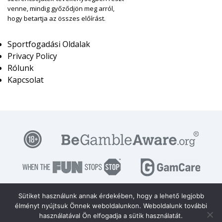
venne, mindig győződjön meg arról,
hogy betartja az összes előírást.
Sportfogadási Oldalak
Privacy Policy
Rólunk
Kapcsolat
Sütiket használunk annak érdekében, hogy a lehető legjobb
élményt nyújtsuk Önnek weboldalunkon. Weboldalunk további
használatával Ön elfogadja a sütik használatát.
Copyright © sportfogadas.biz 2024. All rights reserved.