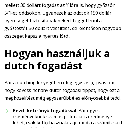
mellett 30 dollárt fogadsz az Y lóra is, hogy győzzön
5/1-es oddsokon. Ugyanezek az oddsok 150 dollár
nyereséget biztosítanak neked, függetlenül a
győztestől. 30 dollárt veszítesz, de jelentősen nagyobb
összeget kapsz a nyertes lótól.
Hogyan használjuk a
dutch fogadást
Bár a dutching lényegében elég egyszerű, javaslom,
hogy kövess néhány dutch fogadási tippet, hogy ezt a
megközelítést még egyszerűbbé és előnyösebbé tedd.
Kezdj kétirányú fogadással
. Bár egyes
eseményeknek számos potenciális eredménye
lehet, csak kettő használata jó módja a számításaid